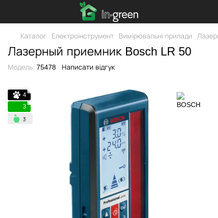
Каталог
Електроінструмент
Вимірювальні прилади
Лазер
Лазерный приемник Bosch LR 50
Модель:
75478
Написати відгук
4
3