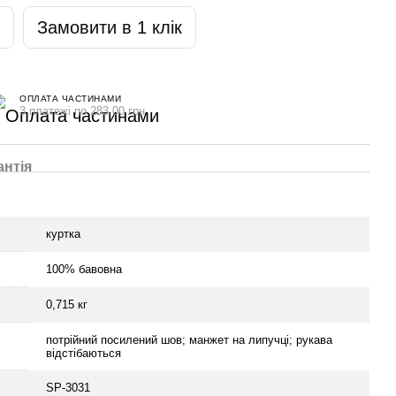
Замовити в 1 клік
ОПЛАТА ЧАСТИНАМИ
3 платежі по 283.00 грн
антія
куртка
100% бавовна
0,715 кг
потрійний посилений шов; манжет на липучці; рукава
відстібаються
SP-3031