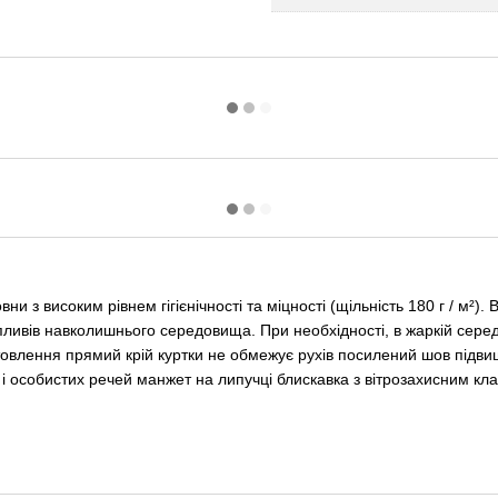
 з високим рівнем гігієнічності та міцності (щільність 180 г / м²).
 впливів навколишнього середовища. При необхідності, в жаркій се
товлення прямий крій куртки не обмежує рухів посилений шов підви
 і особистих речей манжет на липучці блискавка з вітрозахисним кла