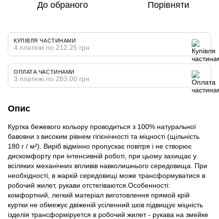
До обраного
Порівняти
КУПІВЛЯ ЧАСТИНАМИ
4 платежі по 212.25 грн
ОПЛАТА ЧАСТИНАМИ
3 платежі по 283.00 грн
Опис
Куртка бежевого кольору проводиться з 100% натуральної
бавовни з високим рівнем гігієнічності та міцності (щільність
180 г / м²). Виріб відмінно пропускає повітря і не створює
дискомфорту при інтенсивній роботі, при цьому захищає у
всіляких механічних впливів навколишнього середовища. При
необхідності, в жаркій середовищі може трансформуватися в
робочий жилет, рукави отстегіваются.Особенності:
комфортний, легкий матеріал виготовлення прямой крій
куртки не обмежує двіженій усіленний шов підвищує міцність
ізделія трансформіруется в робочий жилет - рукава на змейке