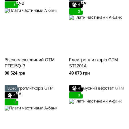
3
4
3
Візок електричний GTM
Електроплиткоріз GTM
PTE15Q-B
ST1201A
90 524 грн
49 073 грн
Відео
4
4
3
3