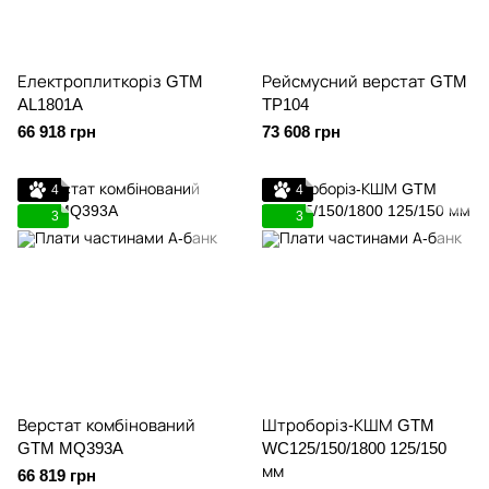
Електроплиткоріз GTM
Рейсмусний верстат GTM
AL1801A
TP104
66 918 грн
73 608 грн
4
4
3
3
Верстат комбінований
Штроборіз-КШМ GTM
GTM MQ393A
WC125/150/1800 125/150
мм
66 819 грн