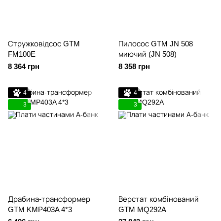
Стружковідсос GTM
Пилосос GTM JN 508
FM100E
миючий (JN 508)
8 364 грн
8 358 грн
4
4
3
3
Драбина-трансформер
Верстат комбінований
GTM KMP403A 4*3
GTM MQ292A