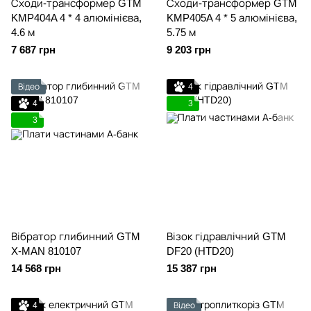
Сходи-трансформер GTM
Сходи-трансформер GTM
KMP404A 4 * 4 алюмінієва,
KMP405A 4 * 5 алюмінієва,
4.6 м
5.75 м
7 687 грн
9 203 грн
Відео
4
4
3
3
Вібратор глибинний GTM
Візок гідравлічний GTM
X-MAN 810107
DF20 (HTD20)
14 568 грн
15 387 грн
4
Відео