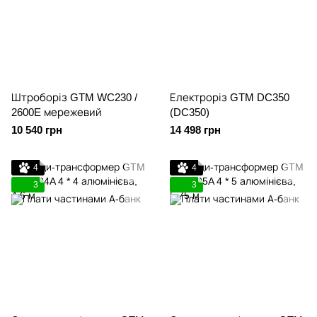
Штроборіз GTM WC230 /
Електроріз GTM DC350
2600E мережевий
(DC350)
10 540 грн
14 498 грн
4
4
3
3