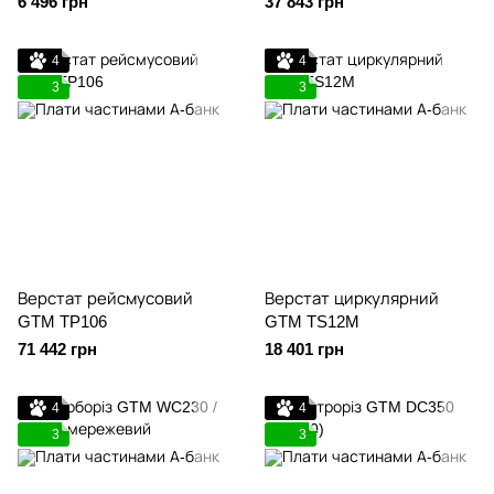
6 496 грн
37 843 грн
4
4
3
3
Верстат рейсмусовий
Верстат циркулярний
GTM TP106
GTM TS12M
71 442 грн
18 401 грн
4
4
3
3