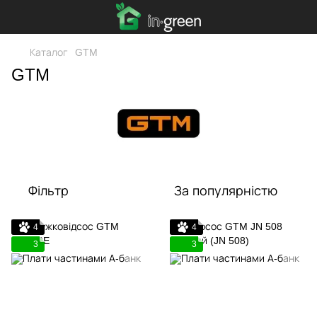
Каталог
GTM
GTM
Фільтр
За популярністю
4
4
3
3