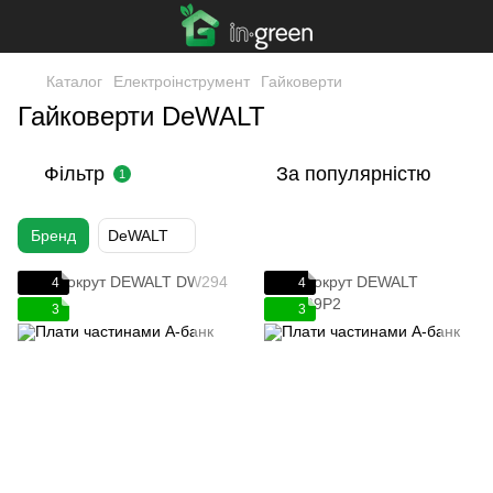
Каталог
Електроінструмент
Гайковерти
Гайковерти DeWALT
Фільтр
За популярністю
1
Бренд
DeWALT
4
4
3
3