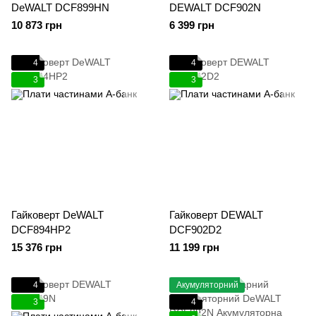
DeWALT DCF899HN
DEWALT DCF902N
10 873 грн
6 399 грн
4
4
3
3
Гайковерт DeWALT
Гайковерт DEWALT
DCF894HP2
DCF902D2
15 376 грн
11 199 грн
4
Акумуляторний
3
4