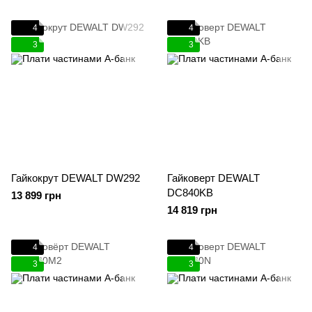
4
4
3
3
Гайкокрут DEWALT DW292
Гайковерт DEWALT
DC840KB
13 899 грн
14 819 грн
4
4
3
3