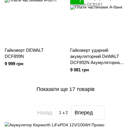
3
Гайковерт DEWALT
Гайковерт ударний
DCF899N
акумуляторний DeWALT
DCF892N Акумуляторна
9 999 грн
батарея DCB187
9 081 грн
Показати ще 17 товарів
Назад
Вперед
1
з 2