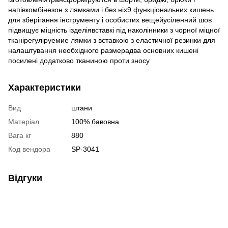
напівкомбінезон з лямками і без ніх9 функціональних кишень
для зберігання інструменту і особистих вещейусіленний шов
підвищує міцність ізделіявставкі під наколінники з чорної міцної
тканірегуліруемие лямки з вставкою з еластичної резинки для
налаштування необхідного размерадва основних кишені
посилені додатково тканиною проти зносу
Характеристики
Вид
штани
Матеріал
100% бавовна
Вага кг
880
Код вендора
SP-3041
Відгуки