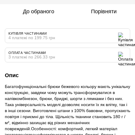
До обраного
Порівняти
КУПІВЛЯ ЧАСТИНАМИ
4 платежі по 199.75 грн
ОПЛАТА ЧАСТИНАМИ
3 платежі по 266.33 грн
Опис
Багатофункціональні брюки бежевого кольору мають унікальну
конструкцію, завдяки чому можуть трансформуватися в
напівкомбінезон, брюки, бриджі, шорти з лямками і без них.
Така універсальність моделі дозволяє носити їх як влітку, так і
в інші сезони. Виготовлені штани з 100% бавовни, пропускають
повітря і приємні до тіла. Щільність тканини становить 180 г /
м², відмінно захищає від різних механічних
поврежденій.Особенності: комфортний, легкий матеріал
ізготовленіятрансформіруются в шорти, бриджі, брюки і