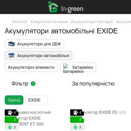
Каталог
Енергопостачання
Акумуляторні батареї
Акумуля
Акумулятори автомобільні EXIDE
Акумулятори для ДБЖ
Акумулятори автомобільні
Акумуляторні елементи
Батарейки
Фільтр
За популярністю
1
Бренд
EXIDE
4
4
3
3