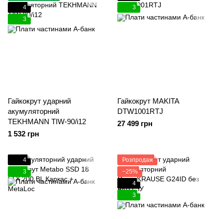
4
3
3
Гайкокрут ударний
Гайкокрут MAKITA
акумуляторний
DTW1001RTJ
TEKHMANN TIW-90/i12
27 499 грн
1 532 грн
4
Розпродаж
3
−25%
4
3