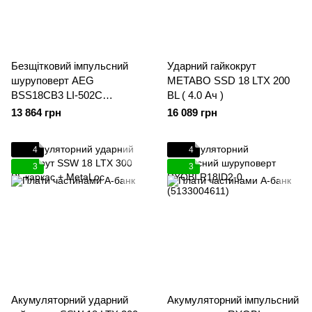
Безщітковий імпульсний
Ударний гайкокрут
шуруповерт AEG
METABO SSD 18 LTX 200
BSS18CB3 LI-502C
BL ( 4.0 Ач )
(4935459898)
13 864 грн
16 089 грн
4
4
3
3
Акумуляторний ударний
Акумуляторний імпульсний