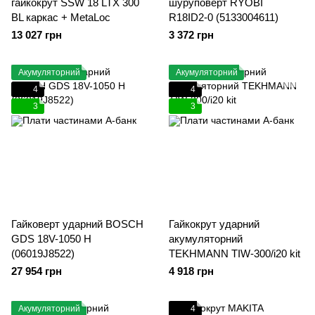
гайкокрут SSW 18 LTX 300
шуруповерт RYOBI
BL каркас + MetaLoc
R18ID2-0 (5133004611)
13 027 грн
3 372 грн
Акумуляторний
Акумуляторний
4
4
3
3
Гайковерт ударний BOSCH
Гайкокрут ударний
GDS 18V-1050 H
акумуляторний
(06019J8522)
TEKHMANN TIW-300/i20 kit
27 954 грн
4 918 грн
Акумуляторний
4