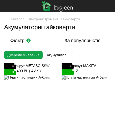
Каталог
Електроінструмент
Гайковерти
Акумуляторні гайковерти
Фільтр
За популярністю
1
Джерело живлення
акумулятор
4
4
3
3