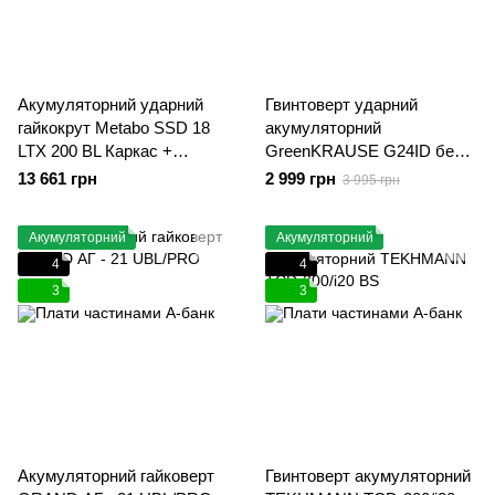
Акумуляторний ударний
Гвинтоверт ударний
гайкокрут Metabo SSD 18
акумуляторний
LTX 200 BL Каркас +
GreenKRAUSE G24ID без
MetaLoc
АКБ і ЗУ
13 661 грн
2 999 грн
3 995 грн
Акумуляторний
Акумуляторний
4
4
3
3
Акумуляторний гайковерт
Гвинтоверт акумуляторний