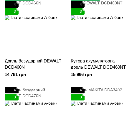
4
4
3
3
Дриль безударний DEWALT
Кутова акумуляторна
DCD460N
дрель DEWALT DCD460NT
14 781 грн
15 966 грн
4
4
3
3