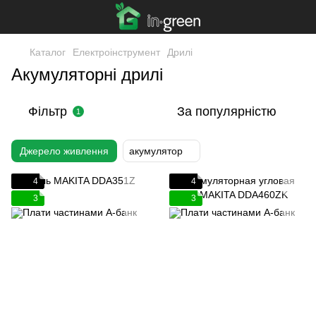
Каталог
Електроінструмент
Дрилі
Акумуляторні дрилі
Фільтр
За популярністю
1
Джерело живлення
акумулятор
4
4
3
3