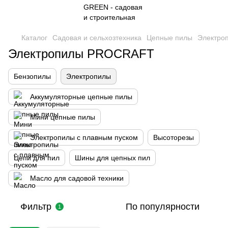
Каталог
Садовая и сельхозтехника
Цепные пилы
Электро
Электропилы PROCRAFT
Бензопилы
Электропилы
Аккумуляторные цепные пилы
Мини цепные пилы
Электропилы с плавным пуском
Высоторезы
Цепи для пил
Шины для цепных пил
Масло для садовой техники
Фильтр
По популярности
1