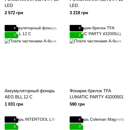
LED
LED
2 572 грн
3 218 грн
4
4
3
3
Аккумуляторный фонарь
Фонарик-брелок TFA
AEG BLL 12 С
LUMATIC PARTY 43200501
1 031 грн
590 грн
4
4
3
3