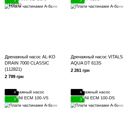
3
3
Дренажный насос AL-KO
Дренажный насос VITALS
DRAIN 7000 CLASSIС
AQUA DT 613S
(112821)
2 261 грн
2 799 грн
4
4
3
3