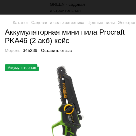
Каталог
Садовая и сельхозтехника
Цепные пилы
Электро
Аккумуляторная мини пила Procraft
PKA46 (2 акб) кейс
Модель:
345239
Оставить отзыв
Аккумуляторная