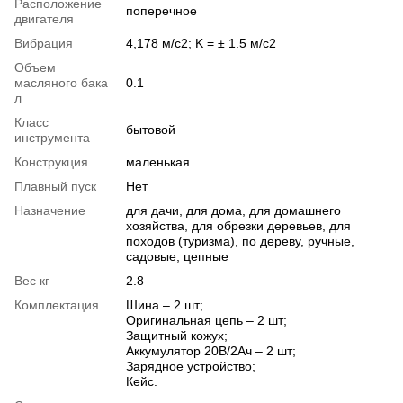
Расположение
поперечное
двигателя
Вибрация
4,178 м/с2; K = ± 1.5 м/с2
Объем
масляного бака
0.1
л
Класс
бытовой
инструмента
Конструкция
маленькая
Плавный пуск
Нет
Назначение
для дачи, для дома, для домашнего
хозяйства, для обрезки деревьев, для
походов (туризма), по дереву, ручные,
садовые, цепные
Вес кг
2.8
Комплектация
Шина – 2 шт;
Оригинальная цепь – 2 шт;
Защитный кожух;
Аккумулятор 20В/2Ач – 2 шт;
Зарядное устройство;
Кейс.