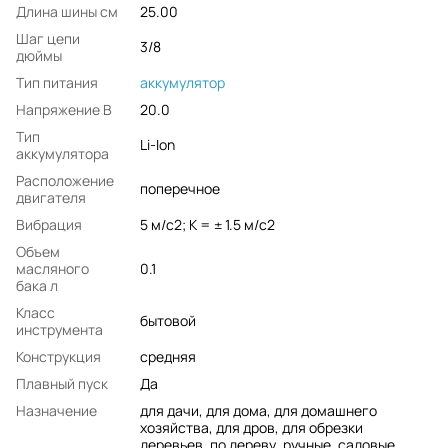
Длина шины см
25.00
Шаг цепи
3/8
дюймы
Тип питания
аккумулятор
Напряжение В
20.0
Тип
Li-Ion
аккумулятора
Расположение
поперечное
двигателя
Вибрация
5 м/с2; K = ± 1.5 м/с2
Объем
масляного
0.1
бака л
Класс
бытовой
инструмента
Конструкция
средняя
Плавный пуск
Да
Назначение
для дачи, для дома, для домашнего
хозяйства, для дров, для обрезки
деревьев, по дереву, ручные, садовые,