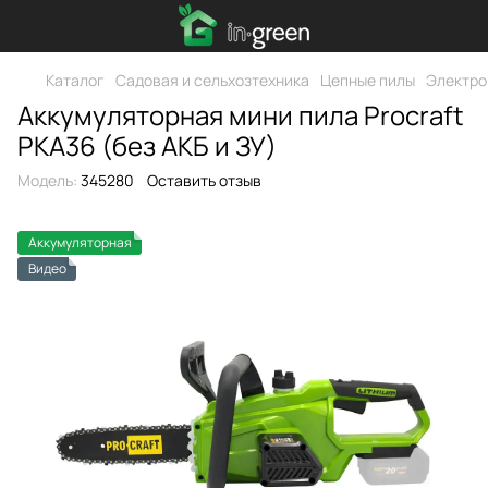
Каталог
Садовая и сельхозтехника
Цепные пилы
Электро
Аккумуляторная мини пила Procraft
PKA36 (без АКБ и ЗУ)
Модель:
345280
Оставить отзыв
Аккумуляторная
Видео