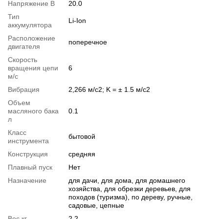
Напряжение В
20.0
Тип
Li-Ion
аккумулятора
Расположение
поперечное
двигателя
Скорость
вращения цепи
6
м/с
Вибрация
2,266 м/с2; K = ± 1.5 м/с2
Объем
масляного бака
0.1
л
Класс
бытовой
инструмента
Конструкция
средняя
Плавный пуск
Нет
Назначение
для дачи, для дома, для домашнего
хозяйства, для обрезки деревьев, для
походов (туризма), по дереву, ручные,
садовые, цепные
Вес кг
2.2