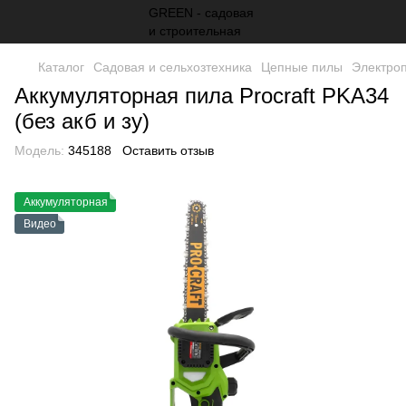
Каталог
Садовая и сельхозтехника
Цепные пилы
Электро
Аккумуляторная пила Procraft PKA34
(без акб и зу)
Модель:
345188
Оставить отзыв
Аккумуляторная
Видео