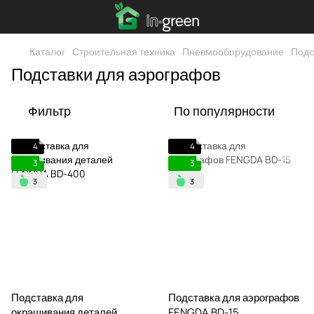
Каталог
Строительная техника
Пневмооборудование
Подс
Подставки для аэрографов
Фильтр
По популярности
4
4
3
3
Подставка для
Подставка для аэрографов
окрашивания деталей
FENGDA BD-15