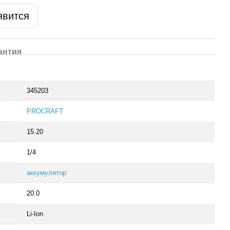
явится
антия
345203
PROCRAFT
15.20
1/4
аккумулятор
20.0
Li-Ion