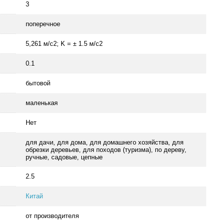
3
поперечное
5,261 м/с2; K = ± 1.5 м/с2
0.1
бытовой
маленькая
Нет
для дачи, для дома, для домашнего хозяйства, для
обрезки деревьев, для походов (туризма), по дереву,
ручные, садовые, цепные
2.5
Китай
от производителя