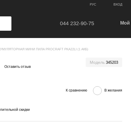
ВХОД
РУС
044 232-90-75
Мой 
КУМУЛЯТОРНАЯ МИНИ ПИЛА PROCRAFT PKA22LI (1 АКБ)
)
Модель
345203
Оставить отзыв
К сравнению
В желания
пительной скидки