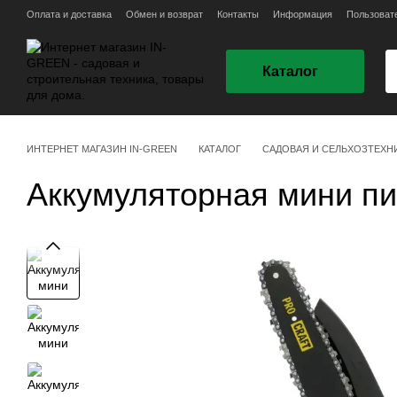
Перейти к основному контенту
Оплата и доставка
Обмен и возврат
Контакты
Информация
Пользоват
Каталог
ИНТЕРНЕТ МАГАЗИН IN-GREEN
КАТАЛОГ
САДОВАЯ И СЕЛЬХОЗТЕХН
Аккумуляторная мини пил