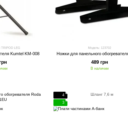
8 TRIPOD LEG
Модель: 123702
ателя Kumtel KM-008
Ножки для панельного обогревате
грн
489 грн
ичии
В наличии
4
3