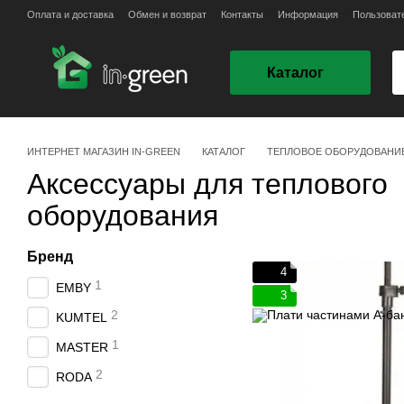
Перейти к основному контенту
Оплата и доставка
Обмен и возврат
Контакты
Информация
Пользоват
Каталог
ИНТЕРНЕТ МАГАЗИН IN-GREEN
КАТАЛОГ
ТЕПЛОВОЕ ОБОРУДОВАНИ
Аксессуары для теплового
оборудования
Бренд
4
1
EMBY
3
2
KUMTEL
1
MASTER
2
RODA