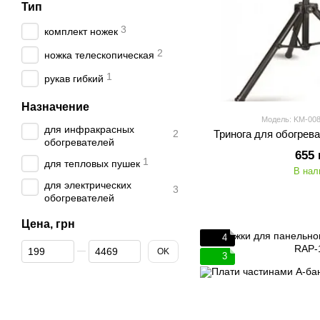
Тип
3
комплект ножек
2
ножка телескопическая
1
рукав гибкий
Назначение
Модель: KM-00
для инфракрасных
2
Тринога для обогрев
обогревателей
655 
1
для тепловых пушек
В нал
для электрических
3
обогревателей
Цена, грн
4
От Цена, грн
До Цена, грн
OK
3