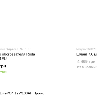
ного обігрівача RAP-1EU
Модель: 320120
о обогревателя Roda
Шланг 7,6 м
1EU
4 469 грн
грн
Нет в наличии
ичии