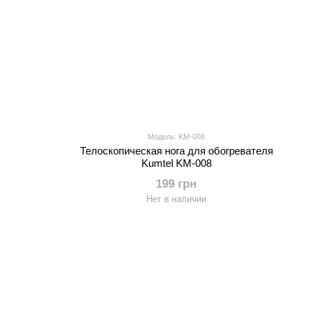
Модель: KM-008
Телоскопическая нога для обогревателя
Kumtel KM-008
199 грн
Нет в наличии