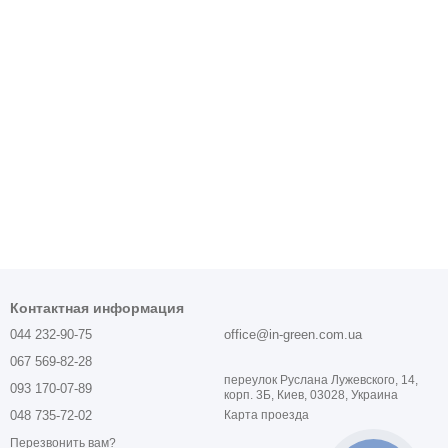
Контактная информация
044 232-90-75
office@in-green.com.ua
067 569-82-28
переулок Руслана Лужевского, 14,
093 170-07-89
корп. 3Б, Киев, 03028, Украина
048 735-72-02
Карта проезда
Перезвонить вам?