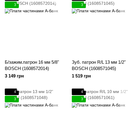
3
3
Б/зажим.патрон 16 мм 5/8"
Зуб. патрон R/L 13 мм 1/2"
BOSCH (1608572014)
BOSCH (1608571045)
3 149 грн
1 519 грн
4
4
3
3