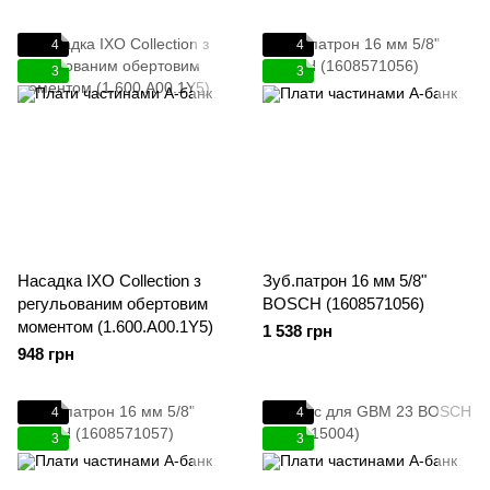
4
4
3
3
Насадка IXO Collection з
Зуб.патрон 16 мм 5/8"
регульованим обертовим
BOSCH (1608571056)
моментом (1.600.A00.1Y5)
1 538 грн
948 грн
4
4
3
3