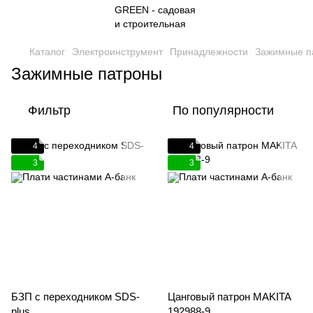
Каталог
Электроинструмент
Принадлежности
Зажимные п
Зажимные патроны
Фильтр
По популярности
4
4
3
3
БЗП с переходником SDS-
Цанговый патрон MAKITA
plus
192988-9