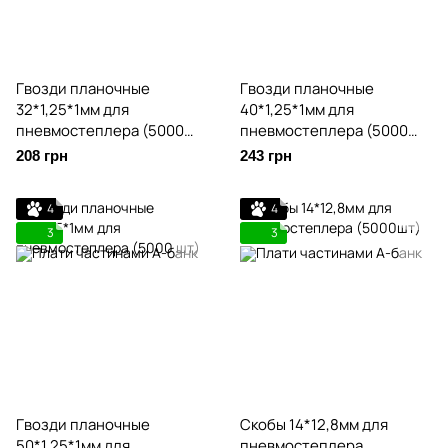
Гвозди планочные
Гвозди планочные
32*1,25*1мм для
40*1,25*1мм для
пневмоcтеплера (5000
пневмоcтеплера (5000
шт)
шт)
208 грн
243 грн
4
4
3
3
Гвозди планочные
Скобы 14*12,8мм для
50*1,25*1мм для
пневмоcтеплера