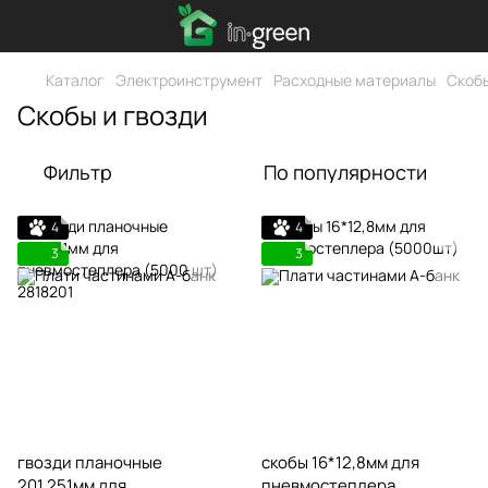
Каталог
Электроинструмент
Расходные материалы
Скобы
Скобы и гвозди
Фильтр
По популярности
4
4
3
3
гвозди планочные
скобы 16*12,8мм для
201,251мм для
пневмостеплера