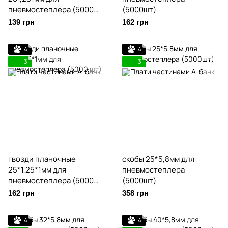
пневмостеплера (5000
(5000шт)
шт) 2818201
139 грн
162 грн
4
4
3
3
гвозди планочные
скобы 25*5,8мм для
25*1,25*1мм для
пневмостеплера
пневмостеплера (5000
(5000шт)
шт)
162 грн
358 грн
4
4