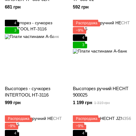
681 грн
592 грн
4
Распродажа
3
−9%
4
3
Высоторез - сучкорез
Высоторез ручний HECHT
INTERTOOL HT-3116
900025
999 грн
1 199 грн
1 319 грн
Распродажа
Распродажа
−9%
−9%
4
4