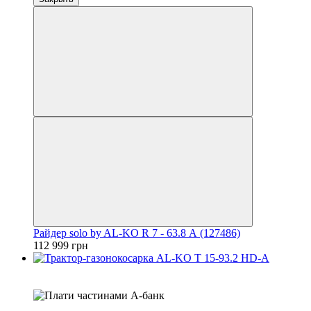
Райдер solo by AL-KO R 7 - 63.8 А (127486)
112 999 грн
4
3