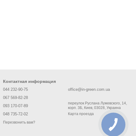
Контактная информация
044 232-90-75
office@in-green.com.ua
067 569-82-28
переулок Руслана Лужевского, 14,
093 170-07-89
корп. 3Б, Киев, 03028, Украина
048 735-72-02
Карта проезда
Перезвонить вам?