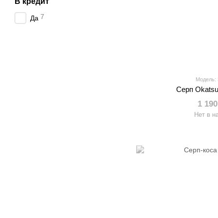
В кредит
7
Да
Модель:
Серп Okats
1 190
Нет в н