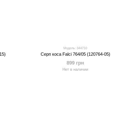
Модель: 344710
15)
Серп коса Falci 764/05 (120764-05)
899 грн
Нет в наличии