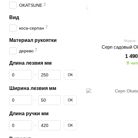
2
OKATSUNE
Вид
7
коса-серпан
Материал рукоятки
Модель:
Серп садовый O
7
дерево
1 490
Длина лезвия мм
В нал
От Длина лезвия мм
До Длина лезвия мм
OK
Ширина лезвия мм
От Ширина лезвия мм
До Ширина лезвия мм
OK
Длина ручки мм
От Длина ручки мм
До Длина ручки мм
OK