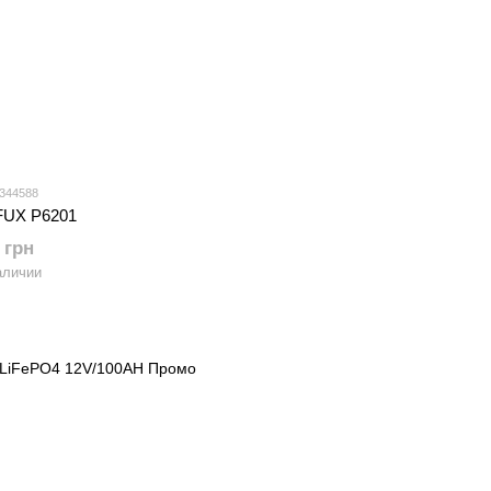
 344588
FUX P6201
 грн
аличии