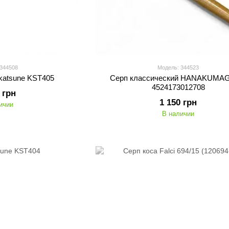
 344508
Модель: 344523
katsune KST405
Серп классический HANAKUMA
4524173012708
 грн
1 150 грн
ичии
В наличии