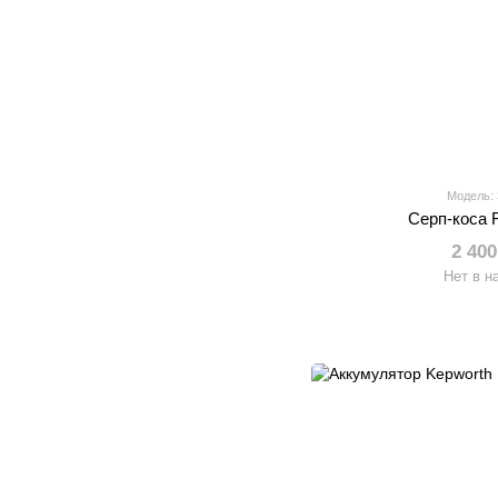
Модель:
Серп-коса 
2 400
Нет в н