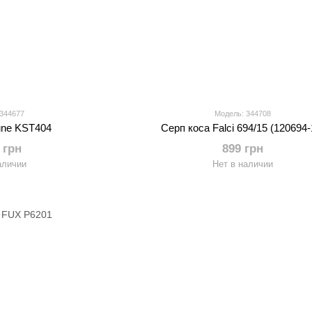
 344677
Модель: 344708
une KST404
Серп коса Falci 694/15 (120694-
 грн
899 грн
аличии
Нет в наличии