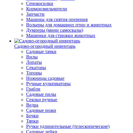
Сенокосилки
Кормоизмельчители
Запчасти
Машины для снятия оперения
Вольеры для домашних птиц и животных
Думперы (мини самосвалы)
Машинки для стрижки животных
Садово-огородный инвентарь
Садовые тачки
Вилы
Лопаты
Секаторы
Топоры
Ножницы садовые
Ручные культиваторы
Грабли
Садовые пилы
Сеялки ручные
Ведра
Садовые ножи
Бочки
Тяпки
Ручки удлинительные (телескопические)
Садовые лейки