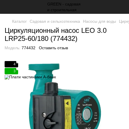
Каталог
Садовая и сельхозтехника
Насосы для воды
Цирк
Циркуляционный насос LEO 3.0
LRP25-60/180 (774432)
Модель:
774432
Оставить отзыв
4
3