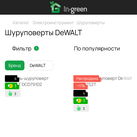
Каталог
Электроинструмент
Шуруповерты
Шуруповерты DeWALT
Фильтр
По популярности
1
Бренд
DeWALT
4
Распродажа
3
−17%
4
3