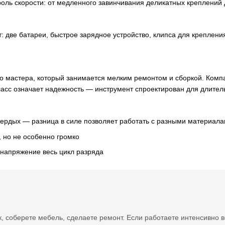
оль скорости: от медленного завинчивания деликатных креплений 
т: две батареи, быстрое зарядное устройство, клипса для креплен
стера, который занимается мелким ремонтом и сборкой. Компактн
асс означает надежность — инструмент спроектирован для длител
вердых — разница в силе позволяет работать с разными материал
, но не особенно громко
 напряжение весь цикл разряда
 соберете мебель, сделаете ремонт. Если работаете интенсивно вес