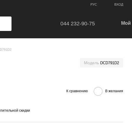
ВХОД
РУС
044 232-90-75
Мой 
D791D2
Модель
DCD791D2
К сравнению
В желания
пительной скидки