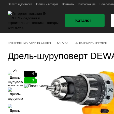
Перейти к основному контенту
Оплата и доставка
Обмен и возврат
Контакты
Информация
Пользоват
Каталог
ИНТЕРНЕТ МАГАЗИН IN-GREEN
КАТАЛОГ
ЭЛЕКТРОИНСТРУМЕНТ
Дрель-шуруповерт DEW
4
3