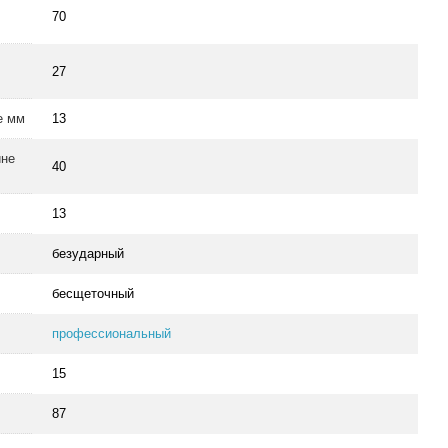
70
27
е мм
13
ине
40
13
безударный
бесщеточный
профессиональный
15
87