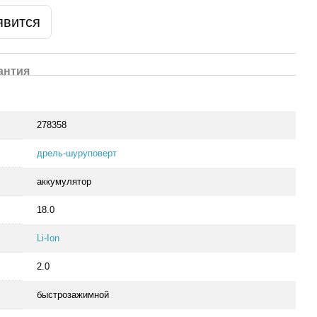
явится
антия
278358
дрель-шуруповерт
аккумулятор
18.0
Li-Ion
2.0
быстрозажимной