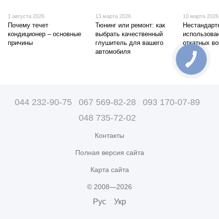
1 августа 2026
13 марта 2026
10 марта 2026
Почему течет
Тюнинг или ремонт: как
Нестандарт
кондиционер – основные
выбрать качественный
использова
причины
глушитель для вашего
откатных во
автомобиля
044 232-90-75
067 569-82-28
093 170-07-89
048 735-72-02
Контакты
Полная версия сайта
Карта сайта
© 2008—2026
Рус
Укр