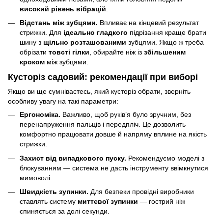
високий рівень вібрацій
.
Відстань між зубцями.
Впливає на кінцевий результат
стрижки. Для
ідеально гладкого
підрізання краще брати
шину з
щільно розташованими
зубцями. Якщо ж треба
обрізати
товсті гілки
, обирайте ніж із
збільшеним
кроком
між зубцями.
Кусторіз садовий: рекомендації при виборі
Якщо ви ще сумніваєтесь, який кусторіз обрати, зверніть
особливу увагу на такі параметри:
Ергономіка.
Важливо, щоб руків’я було зручним, без
перенапруження пальців і передпліч. Це дозволить
комфортно працювати довше й напряму вплине на якість
стрижки.
Захист від випадкового пуску.
Рекомендуємо моделі з
блокуванням — система не дасть інструменту ввімкнутися
мимоволі.
Швидкість зупинки.
Для безпеки провідні виробники
ставлять систему
миттєвої зупинки
— гострий ніж
спиняється за долі секунди.