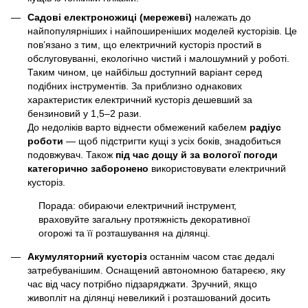
Садові електроножиці (мережеві)
належать до
найпопулярніших і найпоширеніших моделей кусторізів. Це
пов’язано з тим, що електричний кусторіз простий в
обслуговуванні, екологічно чистий і малошумний у роботі.
Таким чином, це найбільш доступний варіант серед
подібних інструментів. За приблизно однакових
характеристик електричний кусторіз дешевший за
бензиновий у 1,5–2 рази.
До недоліків варто віднести обмежений кабелем
радіус
роботи
— щоб підстригти кущі з усіх боків, знадобиться
подовжувач. Також
під час дощу й за вологої погоди
категорично заборонено
використовувати електричний
кусторіз.
Порада: обираючи електричний інструмент,
враховуйте загальну протяжність декоративної
огорожі та її розташування на ділянці.
Акумуляторний кусторіз
останнім часом стає дедалі
затребуванішим. Оснащений автономною батареєю, яку
час від часу потрібно підзаряджати. Зручний, якщо
живопліт на ділянці невеликий і розташований досить