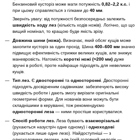
Бензиновий кусторіз може мати потужність
0,82–2,2 к.с.
і
при цьому справляється з гілками до
40 мм
.
Зверніть увагу: від потужності безпосередньо залежить
швидкість ходу лез
(кількість ходів ножів). Логічно, що що
вищий номінал, то кращою буде якість зрізу.
Довжина шини (ножа).
Визначає, який обсяг кущів може
захопити кусторіз за один прохід. Шина
400–600 мм
значно
підвищує ефективність стрижки великих кущів, але знижує
маневровість. Натомість
короткі ножі (≈200 мм)
дуже
зручні в роботі, проте найкраще підходять для невеликих
кущів.
Тип лез.
Є
двосторонні
та
односторонні
. Двосторонні
підходять досвідченим садівникам: забезпечують високу
швидкість роботи і дають змогу вирізати оригінальні
геометричні форми. Для новачків вони можуть бути
складнішими в керуванні, тож рекомендуємо
односторонні леза
— ними простіше користуватися.
Спосіб роботи лез.
Леза бувають
взаєморізальні
(рухаються назустріч одне одному) і
одноходові
(рухається лише одне лезо). Найдоступніші — з
одноходовими лезами, але їхній головний недолік —