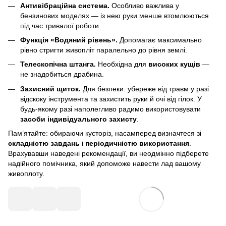
Антивібраційна система.
Особливо важлива у
бензинових моделях — із нею руки менше втомлюються
під час тривалої роботи.
Функція «Водяний рівень».
Допомагає максимально
рівно стригти живопліт паралельно до рівня землі.
Телескопічна штанга.
Необхідна для
високих кущів
—
не знадобиться драбина.
Захисний щиток.
Для безпеки: убереже від травм у разі
відскоку інструмента та захистить руки й очі від гілок. У
будь-якому разі наполегливо радимо використовувати
засоби індивідуального захисту
.
Пам’ятайте: обираючи кусторіз, насамперед визначтеся зі
складністю завдань
і
періодичністю використання
.
Врахувавши наведені рекомендації, ви неодмінно підберете
надійного помічника, який допоможе навести лад вашому
живоплоту.