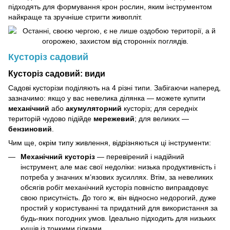
підходять для формування крон рослин, яким інструментом
найкраще та зручніше стригти живопліт.
Кусторіз садовий
Кусторіз садовий: види
Садові кусторізи поділяють на 4 різні типи. Забігаючи наперед,
зазначимо: якщо у вас невелика ділянка — можете купити
механічний
або
акумуляторний
кусторіз; для середніх
територій чудово підійде
мережевий
; для великих —
бензиновий
.
Чим ще, окрім типу живлення, відрізняються ці інструменти:
Механічний кусторіз
— перевірений і надійний
інструмент, але має свої недоліки: низька продуктивність і
потреба у значних м’язових зусиллях. Втім, за невеликих
обсягів робіт механічний кусторіз повністю виправдовує
свою присутність. До того ж, він відносно недорогий, дуже
простий у користуванні та придатний для використання за
будь-яких погодних умов. Ідеально підходить для низьких
кущів із тонкими гілками.