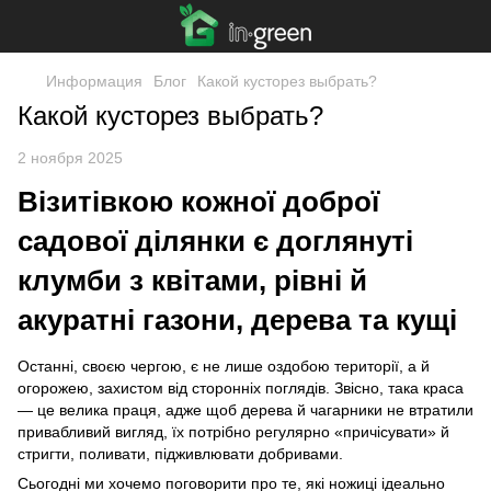
Информация
Блог
Какой кусторез выбрать?
Какой кусторез выбрать?
2 ноября 2025
Візитівкою кожної доброї
садової ділянки є доглянуті
клумби з квітами, рівні й
акуратні газони, дерева та кущі
Останні, своєю чергою, є не лише оздобою території, а й
огорожею, захистом від сторонніх поглядів. Звісно, така краса
— це велика праця, адже щоб дерева й чагарники не втратили
привабливий вигляд, їх потрібно регулярно «причісувати» й
стригти, поливати, підживлювати добривами.
Сьогодні ми хочемо поговорити про те, які ножиці ідеально