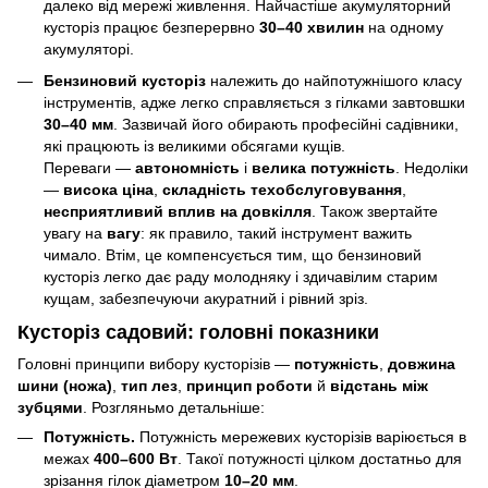
далеко від мережі живлення. Найчастіше акумуляторний
кусторіз працює безперервно
30–40 хвилин
на одному
акумуляторі.
Бензиновий кусторіз
належить до найпотужнішого класу
інструментів, адже легко справляється з гілками завтовшки
30–40 мм
. Зазвичай його обирають професійні садівники,
які працюють із великими обсягами кущів.
Переваги —
автономність
і
велика потужність
. Недоліки
—
висока ціна
,
складність техобслуговування
,
несприятливий вплив на довкілля
. Також звертайте
увагу на
вагу
: як правило, такий інструмент важить
чимало. Втім, це компенсується тим, що бензиновий
кусторіз легко дає раду молодняку і здичавілим старим
кущам, забезпечуючи акуратний і рівний зріз.
Кусторіз садовий: головні показники
Головні принципи вибору кусторізів —
потужність
,
довжина
шини (ножа)
,
тип лез
,
принцип роботи
й
відстань між
зубцями
. Розгляньмо детальніше:
Потужність.
Потужність мережевих кусторізів варіюється в
межах
400–600 Вт
. Такої потужності цілком достатньо для
зрізання гілок діаметром
10–20 мм
.