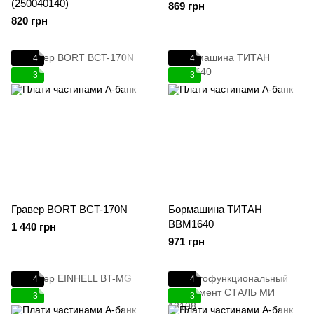
(250040140)
869 грн
820 грн
4
4
3
3
Гравер BORT BCT-170N
Бормашина ТИТАН
BBM1640
1 440 грн
971 грн
4
4
3
3