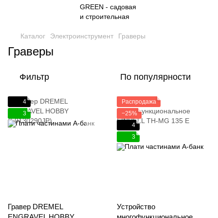
Каталог
Электроинструмент
Граверы
Граверы
Фильтр
По популярности
4
Распродажа
3
−25%
4
3
Гравер DREMEL
Устройство
ENGRAVEL HOBBY
многофункциональное