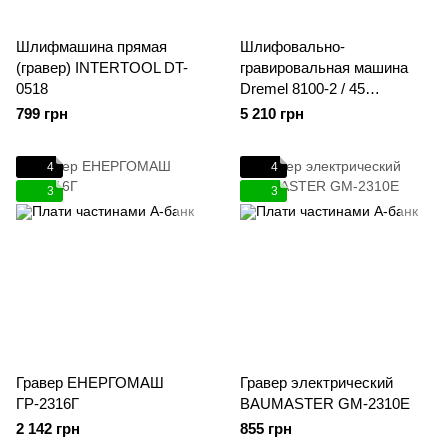
Шлифмашина прямая
Шлифовально-
(гравер) INTERTOOL DT-
гравировальная машина
0518
Dremel 8100-2 / 45
(F0138100KZ)
799 грн
5 210 грн
4
4
3
3
Гравер ЕНЕРГОМАШ
Гравер электрический
ГР-2316Г
BAUMASTER GM-2310E
2 142 грн
855 грн