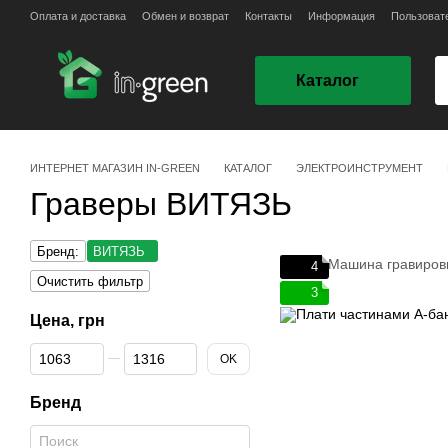
Перейти к основному контенту
Оплата и доставка
Обмен и возврат
Контакты
Информация
Пользоват
Каталог
ИНТЕРНЕТ МАГАЗИН IN-GREEN
КАТАЛОГ
ЭЛЕКТРОИНСТРУМЕНТ
Граверы ВИТЯЗЬ
Бренд:
ВИТЯЗЬ
4
Очистить фильтр
3
Цена, грн
От Цена, грн
До Цена, грн
OK
Бренд