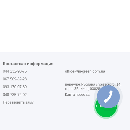
Контактная информация
044 232-90-75
office@in-green.com.ua
067 569-82-28
переулок Руслана Лужевского, 14,
093 170-07-89
корп. 3Б, Киев, 03028, Украина
048 735-72-02
Карта проезда
Перезвонить вам?
ОНЛАЙН ЧАТ