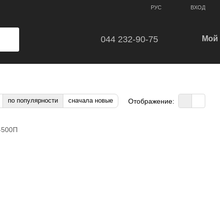
ВХОД
РУС
044 232-90-75
Мой 
по популярности
сначала новые
Отображение: