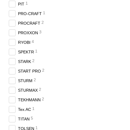
1
PIT
1
PRO-CRAFT
2
PROCRAFT
3
PROXXON
4
RYOBI
1
SPEKTR
2
STARK
2
START PRO
2
STURM
2
STURMAX
2
TEKHMANN
1
Tex.AC
5
TITAN
1
TOLSEN