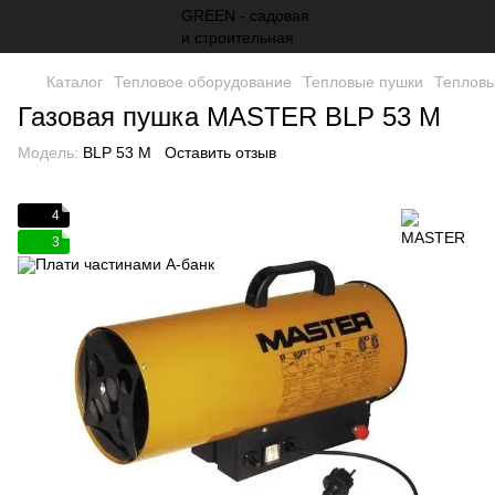
Каталог
Тепловое оборудование
Тепловые пушки
Теплов
Газовая пушка MASTER BLP 53 M
Модель:
BLP 53 M
Оставить отзыв
4
3