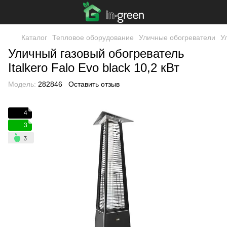
Каталог
Тепловое оборудование
Уличные обогреватели
У
Уличный газовый обогреватель
Italkero Falo Evo black 10,2 кВт
Модель:
282846
Оставить отзыв
4
3