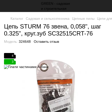
Каталог
Садовая и сельхозтехника
Цепные пилы
Цепи для
Цепь STURM 76 звена, 0,058", шаг
0.325", круг.зуб SC32515CRT-76
Модель:
324648
Оставить отзыв
4
3