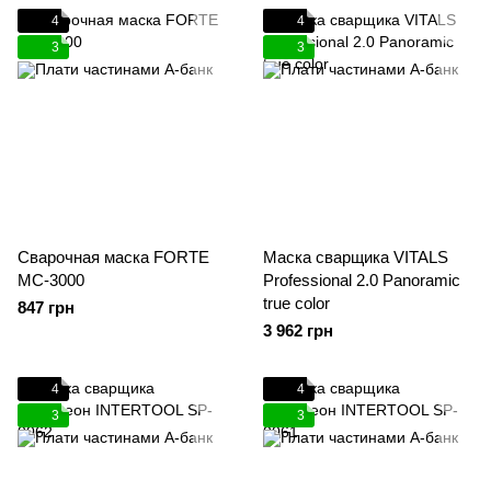
4
4
3
3
Сварочная маска FORTE
Маска сварщика VITALS
MC-3000
Professional 2.0 Panoramic
true color
847 грн
3 962 грн
4
4
3
3