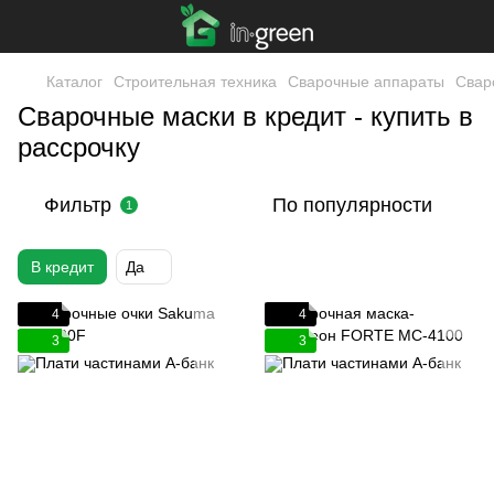
Каталог
Строительная техника
Сварочные аппараты
Свар
Сварочные маски в кредит - купить в
рассрочку
Фильтр
По популярности
1
В кредит
Да
4
4
3
3