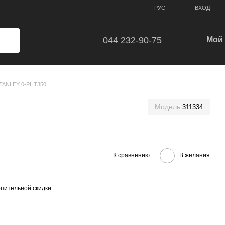
ВХОД
РУС
044 232-90-75
Мой 
TANLEY 0-PHT350
Модель
311334
К сравнению
В желания
пительной скидки