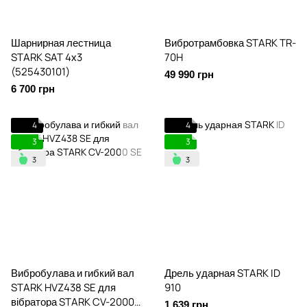
Шарнирная лестница
Вибротрамбовка STARK TR-
STARK SAT 4х3
70H
(525430101)
49 990 грн
6 700 грн
4
4
3
3
Вибробулава и гибкий вал
Дрель ударная STARK ID
STARK HVZ438 SE для
910
вібратора STARK CV-2000
1 639 грн