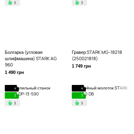
Болгарка (угловая
Гравер STARK MG-18218
шлифмашина) STARK AG
(250021818)
960
1 749 грн
1 490 грн
4
4
3
3