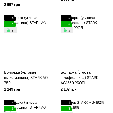
SE
2 997 грн
4
4
3
3
Болгарка (угловая
Болгарка (угловая
шлифмашина) STARK AG
шлифмашина) STARK
750
AG1350 PROFI
1 149 грн
2 187 грн
4
4
3
3