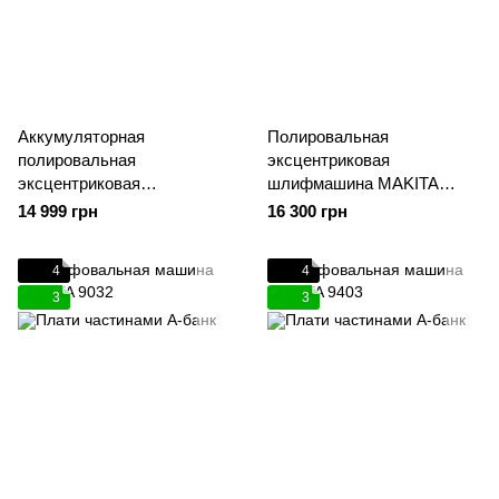
Аккумуляторная
Полировальная
полировальная
эксцентриковая
эксцентриковая
шлифмашина MAKITA
шлифмашина MAKITA
PO6000C
14 999 грн
16 300 грн
DPO600Z
4
4
3
3