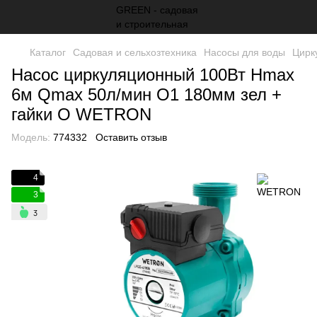
Каталог
Садовая и сельхозтехника
Насосы для воды
Цирк
Насос циркуляционный 100Вт Hmax
6м Qmax 50л/мин O1 180мм зел +
гайки O WETRON
Модель:
774332
Оставить отзыв
4
3