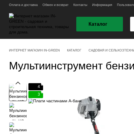
Перейти к основному контенту
Оплата и доставка
Обмен и возврат
Контакты
Информация
Пользоват
Каталог
ИНТЕРНЕТ МАГАЗИН IN-GREEN
КАТАЛОГ
САДОВАЯ И СЕЛЬХОЗТЕХН
Мультиинструмент бензи
4
3