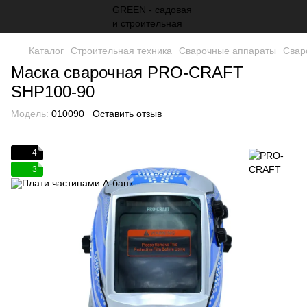
Каталог
Строительная техника
Сварочные аппараты
Свар
Маска сварочная PRO-CRAFT
SHP100-90
Модель:
010090
Оставить отзыв
4
3