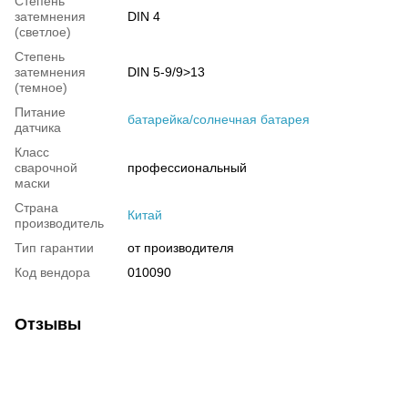
Степень
затемнения
DIN 4
(светлое)
Степень
затемнения
DIN 5-9/9>13
(темное)
Питание
батарейка/солнечная батарея
датчика
Класс
сварочной
профессиональный
маски
Страна
Китай
производитель
Тип гарантии
от производителя
Код вендора
010090
Отзывы