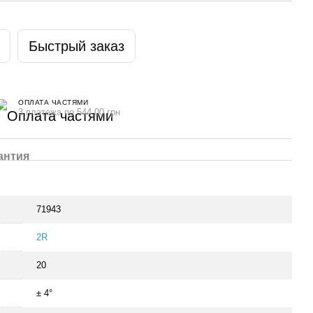
Быстрый заказ
ОПЛАТА ЧАСТЯМИ
3 платежа по 544.00 грн
антия
71943
2R
20
± 4°