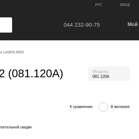
ВХОД
РУС
044 232-90-75
Мой 
Ы LASERLINER
 (081.120А)
Модель
081.120А
К сравнению
В желания
пительной скидки