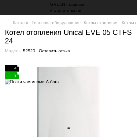
Каталог
Тепловое оборудование
Котлы отопления
Котлы 
Котел отопления Unical EVE 05 CTFS
24
Модель:
52520
Оставить отзыв
4
3