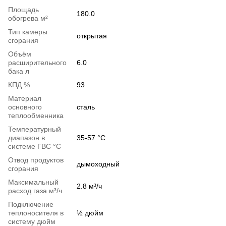
Площадь
180.0
обогрева м²
Тип камеры
открытая
сгорания
Объём
расширительного
6.0
бака л
КПД %
93
Материал
основного
сталь
теплообменника
Температурный
диапазон в
35-57 °C
системе ГВС °C
Отвод продуктов
дымоходный
сгорания
Максимальный
2.8 м³/ч
расход газа м³/ч
Подключение
теплоносителя в
½ дюйм
систему дюйм