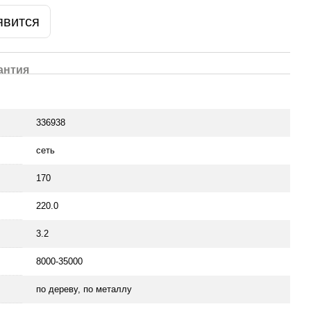
явится
антия
336938
сеть
170
220.0
3.2
8000-35000
по дереву, по металлу