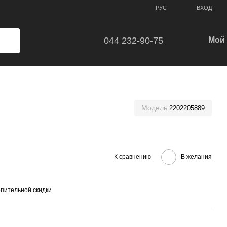
ВХОД
РУС
044 232-90-75
Мой 
Модель
2202205889
К сравнению
В желания
пительной скидки