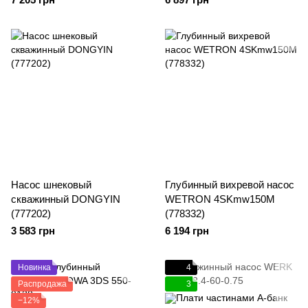
Насос шнековый
Глубинный вихревой насос
скважинный DONGYIN
WETRON 4SKmw150M
(777202)
(778332)
3 583 грн
6 194 грн
Новинка
4
Распродажа
3
−12%