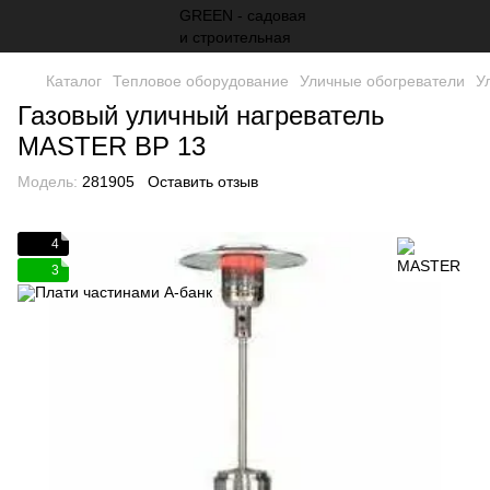
Каталог
Тепловое оборудование
Уличные обогреватели
У
Газовый уличный нагреватель
MASTER BP 13
Модель:
281905
Оставить отзыв
4
3