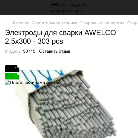
Каталог
Строительная техника
Сварочные аппараты
Свар
Электроды для сварки AWELCO
2.5x300 - 303 pcs
Модель:
90745
Оставить отзыв
4
3