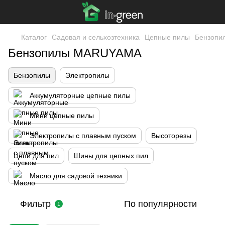
Каталог
Садовая и сельхозтехника
Цепные пилы
Бензопи
Бензопилы MARUYAMA
Бензопилы
Электропилы
Аккумуляторные цепные пилы
Мини цепные пилы
Электропилы с плавным пуском
Высоторезы
Цепи для пил
Шины для цепных пил
Масло для садовой техники
Фильтр
По популярности
1