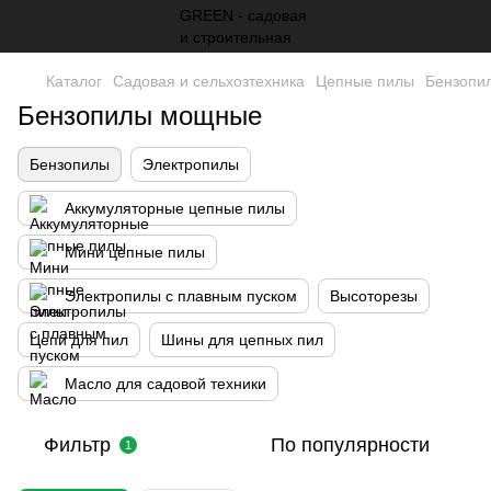
Каталог
Садовая и сельхозтехника
Цепные пилы
Бензопи
Бензопилы мощные
Бензопилы
Электропилы
Аккумуляторные цепные пилы
Мини цепные пилы
Электропилы с плавным пуском
Высоторезы
Цепи для пил
Шины для цепных пил
Масло для садовой техники
Фильтр
По популярности
1