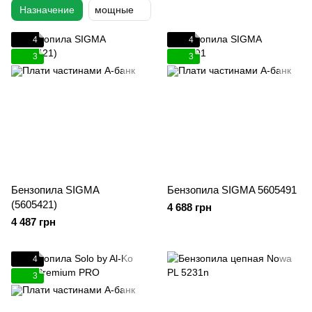
Назначение
мощные
4
4
3
3
Бензопила SIGMA
Бензопила SIGMA 5605491
(5605421)
4 688 грн
4 487 грн
4
3