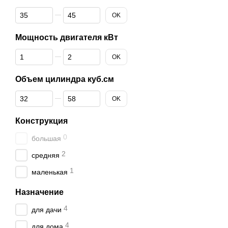
От Длина шины см
До Длина шины см
OK
Мощность двигателя кВт
От Мощность двигателя кВт
До Мощность двигателя кВт
OK
Объем цилиндра куб.см
От Объем цилиндра куб.см
До Объем цилиндра куб.см
OK
Конструкция
0
большая
2
средняя
1
маленькая
Назначение
4
для дачи
4
для дома