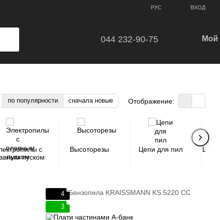
ВХОД
РУС
044 232-90-75
Мой 
по популярности
сначала новые
Отображение:
лектропилы с
Высоторезы
Цепи для пил
Шины
авным пуском
4
3