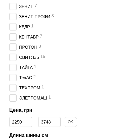
7
ЗЕНИТ
3
ЗЕНИТ ПРОФИ
1
КЕДР
7
КЕНТАВР
3
ПРОТОН
15
СВИТЯЗЬ
1
ТАЙГА
2
ТехАС
1
ТЕХПРОМ
1
ЭЛЕТРОМАШ
Цена, грн
От Цена, грн
До Цена, грн
OK
Длина шины см