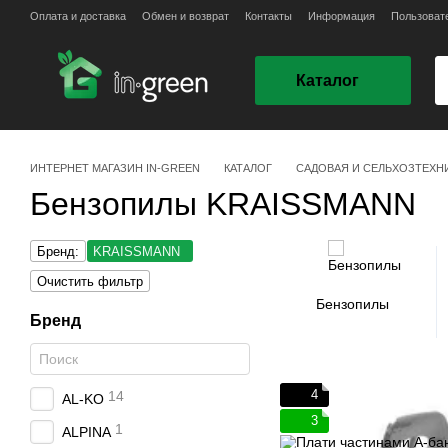
Перейти к основному контенту
Оплата и доставка
Обмен и возврат
Контакты
Информация
Пользоват
Каталог
ИНТЕРНЕТ МАГАЗИН IN-GREEN
КАТАЛОГ
САДОВАЯ И СЕЛЬХОЗТЕХН
Бензопилы KRAISSMANN
Бренд:
KRAISSMANN
Очистить фильтр
Бензопилы
Бренд
4
14
AL-KO
3
1
ALPINA