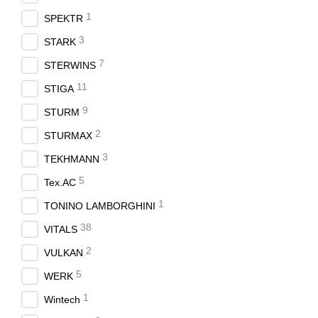
1
SPEKTR
3
STARK
7
STERWINS
11
STIGA
9
STURM
2
STURMAX
3
TEKHMANN
5
Tex.AC
1
TONINO LAMBORGHINI
38
VITALS
2
VULKAN
5
WERK
1
Wintech