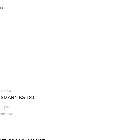
 325654
SSMANN KS 180
 грн
аличии