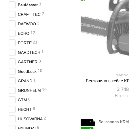
3
BauMaster
2
CRAFT-TEC
3
DAEWOO
12
ECHO
21
FORTE
1
GARDTECH
3
GARTNER
10
GoodLuck
Модель:
1
Бензопила в кейсе 
GRAND
3 748
10
GRUNHELM
Нет в н
6
GTM
8
HECHT
2
HUSQVARNA
4
5
HYUNDAI