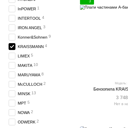
3
1
InPOWER
4
INTERTOOL
3
IRON ANGEL
9
Konner&Sohnen
4
KRAISSMANN
5
LIMEX
10
MAKITA
8
MARUYAMA
2
Модель:
McCULLOCH
Бензопила KRAI
13
MINSK
3 748
5
MPT
Нет в н
2
NOWA
2
ODWERK