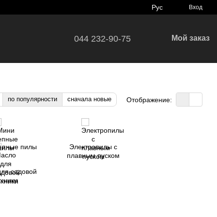
Рус
Вход
044 232-90-75
Мой заказ
по популярности
сначала новые
Отображение:
епные пилы
Электропилы с
плавным пуском
для садовой
ехники