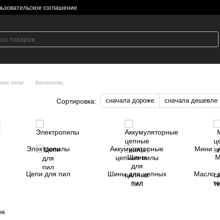
ьзовательское соглашение
ные пилы
Бензопилы
сначала дороже
сначала дешевле
Сортировка:
Электропилы
Аккумуляторные
Мини ц
цепные пилы
Цепи для пил
Шины для цепных
Масло 
пил
т