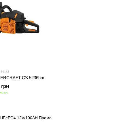
 54153
WERCRAFT CS 5236hm
 грн
ичии