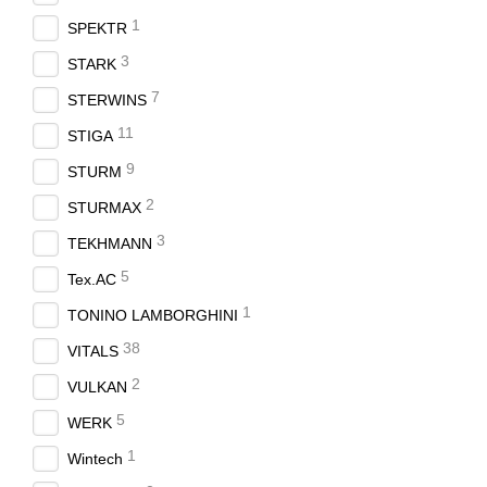
1
SPEKTR
3
STARK
7
STERWINS
11
STIGA
9
STURM
2
STURMAX
3
TEKHMANN
5
Tex.AC
1
TONINO LAMBORGHINI
38
VITALS
2
VULKAN
5
WERK
1
Wintech