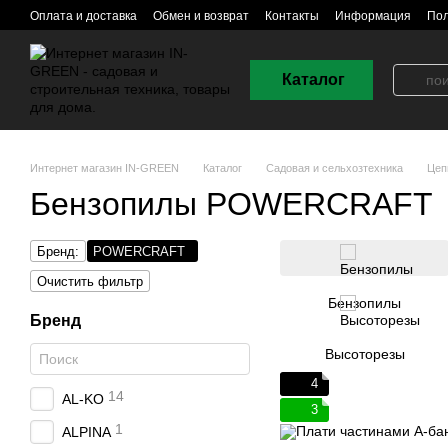
Перейти к основному контенту
Оплата и доставка
Обмен и возврат
Контакты
Информация
Пол
Каталог
Интернет магазин IN-GREEN
Каталог
Садовая и сельхозтехника
Цеп
Бензопилы POWERCRAFT
Бренд:
POWERCRAFT
Очистить фильтр
Бензопилы
Бренд
Высоторезы
4
14
AL-KO
3
1
ALPINA