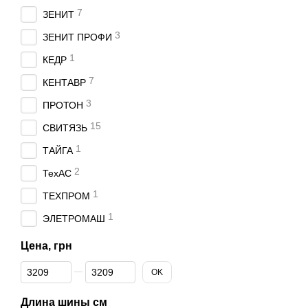
7
ЗЕНИТ
3
ЗЕНИТ ПРОФИ
1
КЕДР
7
КЕНТАВР
3
ПРОТОН
15
СВИТЯЗЬ
1
ТАЙГА
2
ТехАС
1
ТЕХПРОМ
1
ЭЛЕТРОМАШ
Цена, грн
От Цена, грн
До Цена, грн
OK
Длина шины см