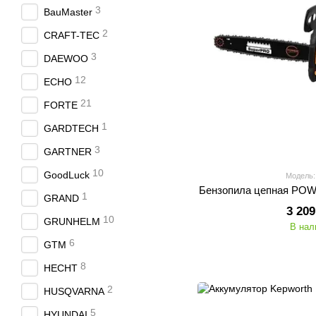
3
BauMaster
2
CRAFT-TEC
3
DAEWOO
12
ECHO
21
FORTE
1
GARDTECH
3
GARTNER
10
GoodLuck
Модель:
Бензопила цепная PO
1
GRAND
3 209
10
GRUNHELM
В нал
6
GTM
8
HECHT
2
HUSQVARNA
5
HYUNDAI